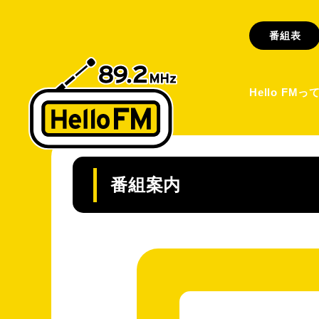
番組表
Hello FMっ
番組案内