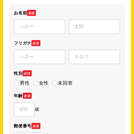
お名前
必須
フリガナ
必須
性別
必須
男性
女性
未回答
年齢
必須
歳
郵便番号
必須